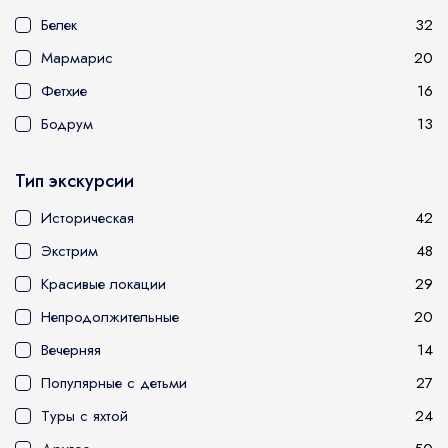
1
На лошадях
Памуккале
Каппадокия
Ст
Белек
32
Мармарис
20
Фетхие
16
и др.
Бодрум
13
Тип экскурсии
Историческая
42
Экстрим
48
Красивые локации
29
Отправить
Непродолжительные
20
Вечерняя
14
Популярные с детьми
27
Туры с яхтой
24