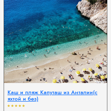
Каш и пляж Капуташ из Анталии(с
яхтой и без)