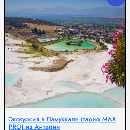
Экскурсия в Памуккале (тариф MAX
PRO) из Анталии