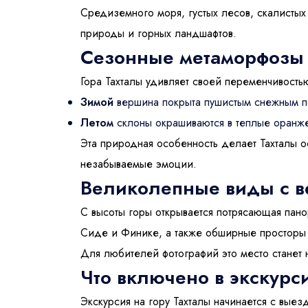
Взрос
Средиземного моря, густых лесов, скалисты
природы и горных ландшафтов.
Сезонные метаморфозы 
Телефон (+
Дети
Гора Тахталы удивляет своей переменчивость
0 - 17 л
Зимой
вершина покрыта пушистым снежным по
E-Mail
Летом
склоны окрашиваются в теплые оранже
Эта природная особенность делает Тахталы о
незабываемые эмоции.
Великолепные виды с 
С высоты горы открывается потрясающая пано
Сиде и Финике, а также обширные просторы 
Для любителей фотографий это место станет
Что включено в экскур
Экскурсия на гору Тахталы начинается с вые