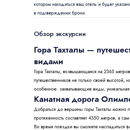
котором находиться ваш отель и будет указан
в подтверждении брони.
Обзор экскурсии
Гора Тахталы — путеше
Отправит
видами
Гора Тахталы, возвышающаяся на 2365 метро
Дата поез
путешественников не только своей высотой, 
особенное: захватывающие виды, уникальная 
Канатная дорога Олимпо
Туристы
2
Взрос
Добраться до вершины горы Тахталы можно п
протяженность составляет 4350 метров, а сам
Во время поездки вы сможете насладиться фа
Ваше имя