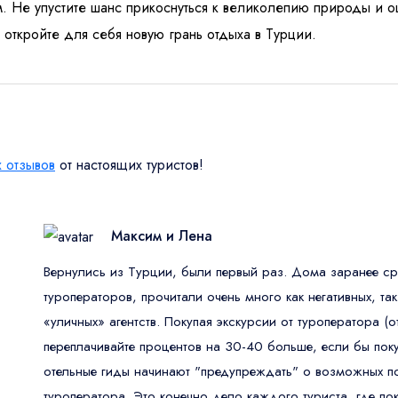
 Не упустите шанс прикоснуться к великолепию природы и ощ
 откройте для себя новую грань отдыха в Турции.
 отзывов
от настоящих туристов!
Максим и Лена
Вернулись из Турции, были первый раз. Дома заранее ср
туроператоров, прочитали очень много как негативных, так
«уличных» агентств. Покупая экскурсии от туроператора (
переплачивайте процентов на 30-40 больше, если бы покуп
отельные гиды начинают "предупреждать" о возможных по
туроператора. Это конечно дело каждого туриста, где по