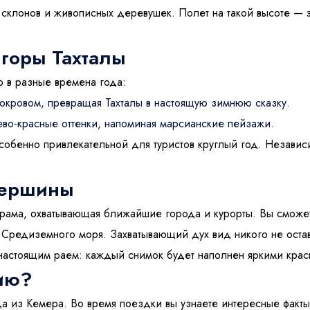
лый
2
х склонов и живописных деревушек. Полет на такой высоте —
горы Тахталы
 код страны) / Telegram / WhatsApp
1
ю в разные времена года:
ет
кровом, превращая Тахталы в настоящую зимнюю сказку.
во-красные оттенки, напоминая марсианские пейзажи.
собенно привлекательной для туристов круглый год. Независ
Забронировать
вершины
рама, охватывающая ближайшие города и курорты. Вы сможете
Средиземного моря. Захватывающий дух вид никого не оста
 настоящим раем: каждый снимок будет наполнен яркими кра
сию?
зда из Кемера. Во время поездки вы узнаете интересные факт