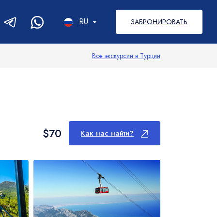
RU
ЗАБРОНИРОВАТЬ
RU
Все экскурсии в Турции
EN
DE
PL
$70
Как нас найти?
Рафтинг
Каньоны