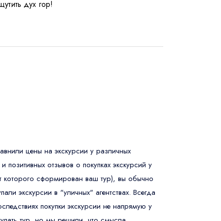
утить дух гор!
авнили цены на экскурсии у различных
 и позитивных отзывов о покупках экскурсий у
от которого сформирован ваш тур), вы обычно
али экскурсии в "уличных" агентствах. Всегда
следствиях покупки экскурсии не напрямую у
купать тур, но мы решили, что смысла