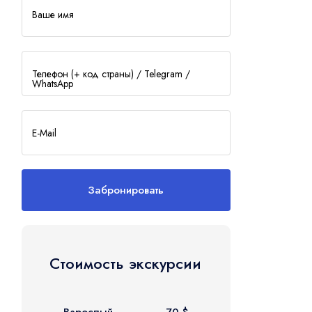
Ваше имя
Взрослый
2
Телефон (+ код страны) / Telegram /
WhatsApp
Дети
1
0 - 17 лет
E-Mail
Забронировать
Стоимость экскурсии
Взрослый
70 $