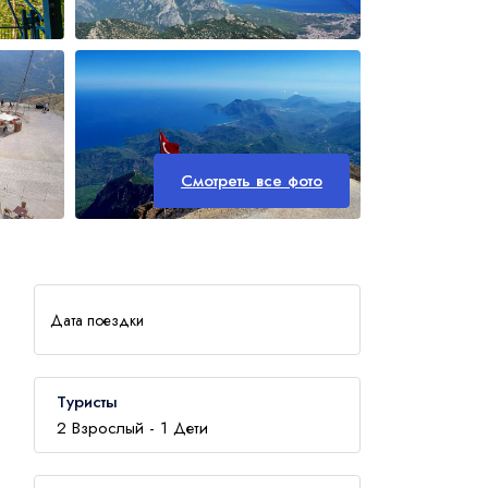
Стамбул
VIP-тур
Отправить
Смотреть все фото
Дата поездки
Туристы
2
Взрослый -
1
Дети