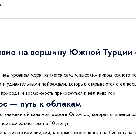
о
ствие на вершину Южной Турции
ь заявку
в над уровнем моря, является самым высоким пиком южного п
дки
но и удивительными пейзажами, которые открываются с ее вер
природа и возможность прикоснуться к величию гор.
с — путь к облакам
лый -
1
Дети
о знаменитой канатной дороге Олимпос, которая считается о
 подъем длится около 10 минут.
нтастическими видами, которые открываются с кабинок кана