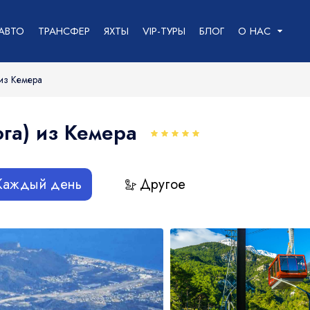
АВТО
ТРАНСФЕР
ЯХТЫ
VIP-ТУРЫ
БЛОГ
О НАС
ИИ
 из Кемера
ога) из Кемера
кирова
Каждый день
Другое
лы, Махмутлар
2
урсий:
парк
Морская прогулка
Рыбалка
Дайвинг