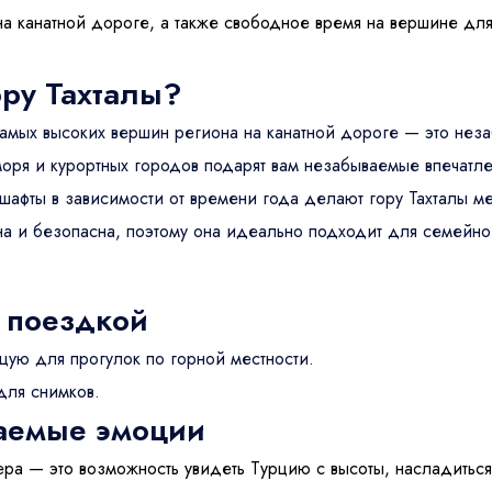
на канатной дороге, а также свободное время на вершине дл
ору Тахталы?
самых высоких вершин региона на канатной дороге — это не
моря и курортных городов подарят вам незабываемые впечатле
афты в зависимости от времени года делают гору Тахталы мес
тна и безопасна, поэтому она идеально подходит для семейно
 поездкой
ую для прогулок по горной местности.
для снимков.
аемые эмоции
ера — это возможность увидеть Турцию с высоты, насладить