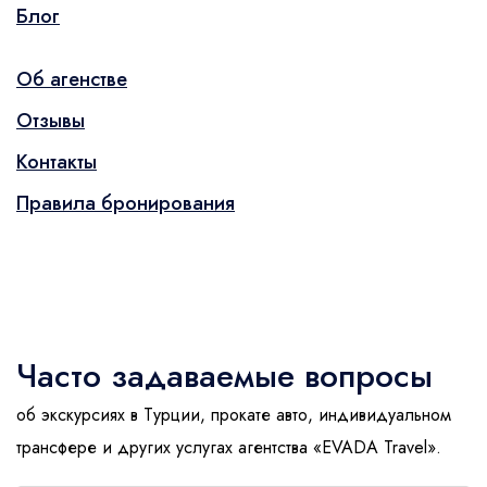
1
Блог
На лошадях
Памуккале
Каппадокия
Ст
Об агенстве
Отзывы
и др.
Контакты
Правила бронирования
Отправить
Часто задаваемые вопросы
об экскурсиях в Турции, прокате авто, индивидуальном
трансфере и других услугах агентства «EVADA Travel».