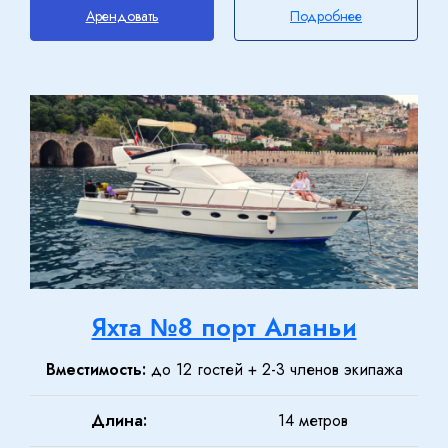
Арендовать
Подробнее
Отправить заявку
Яхта №8 порт Аланьи
Дата поездки
Вместимость:
до 12 гостей + 2-3 членов экипажа
Туристы
Длина:
14 метров
2
Взрослый -
1
Дети