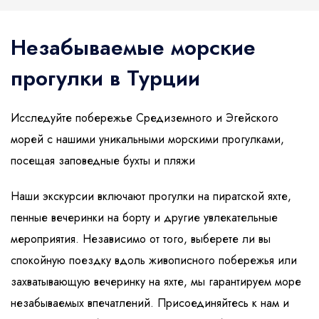
1
На лошадях
Памуккале
Каппадокия
Ст
Незабываемые морские
прогулки в Турции
и др.
Исследуйте побережье Средиземного и Эгейского
морей с нашими уникальными морскими прогулками,
посещая заповедные бухты и пляжи
Наши экскурсии включают прогулки на пиратской яхте,
пенные вечеринки на борту и другие увлекательные
Отправить
мероприятия. Независимо от того, выберете ли вы
спокойную поездку вдоль живописного побережья или
захватывающую вечеринку на яхте, мы гарантируем море
незабываемых впечатлений. Присоединяйтесь к нам и