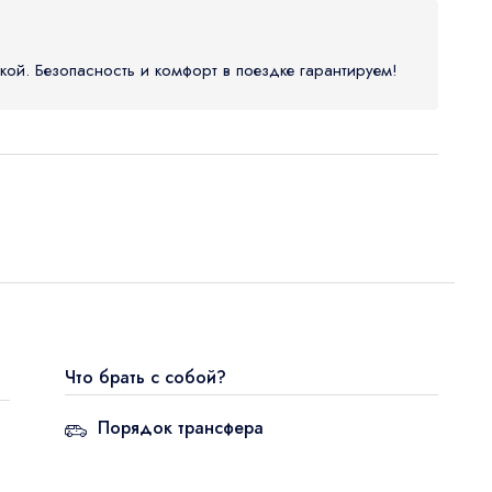
, Датча
1
На лошадях
Памуккале
Каппадокия
кой. Безопасность и комфорт в поездке гарантируем!
юндоган и др.
Телефон / Telegram / WhatsApp
Что брать с собой?
Порядок трансфера