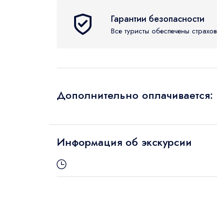
Ичмелер, Кёйджегиз, Турунч, Кумлубюк
Возраст 0 - 17
Джип-сафари
Квадро/Багги
Гарантии безопасности
Фетхие
Другая экскурсия
Все туристы обеспечены страхов
Бодрум
Гюмбет, Битез, Тургутрейс, Ялыкавак, Г
Ваше имя
Дополнительно оплачивается:
Информация об экскурсии