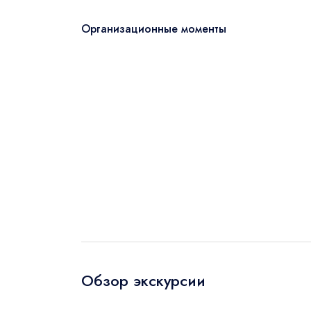
Организационные моменты
Отправит
Дата поез
Туристы
Обзор экскурсии
2
Взрос