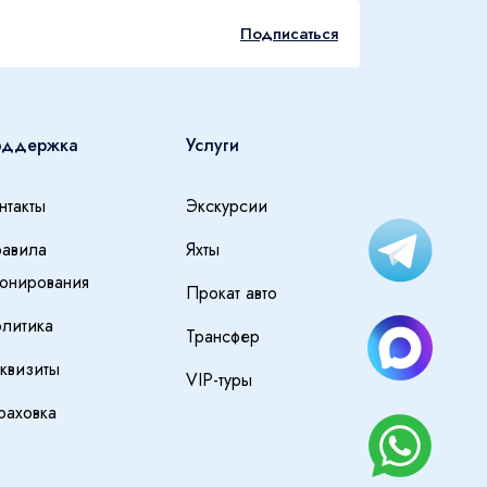
Подписаться
оддержка
Услуги
нтакты
Экскурсии
авила
Яхты
онирования
Прокат авто
литика
Трансфер
квизиты
VIP-туры
раховка