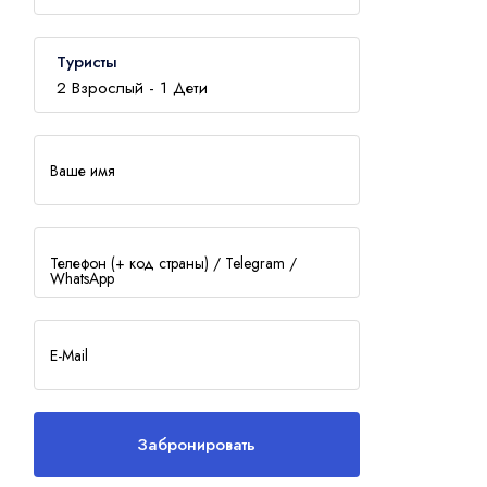
Стамбул
VIP-тур
Туристы
2
Взрослый -
1
Дети
Отправить
Ваше имя
Взрослый
2
Телефон (+ код страны) / Telegram /
WhatsApp
Дети
1
0 - 17 лет
E-Mail
Забронировать