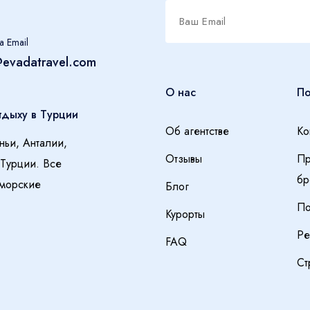
а Email
@evadatravel.com
О нас
П
тдыху в Турции
Об агентстве
Ко
ньи, Анталии,
Отзывы
Пр
 Турции. Все
бр
 морские
Блог
По
Курорты
Ре
FAQ
Ст