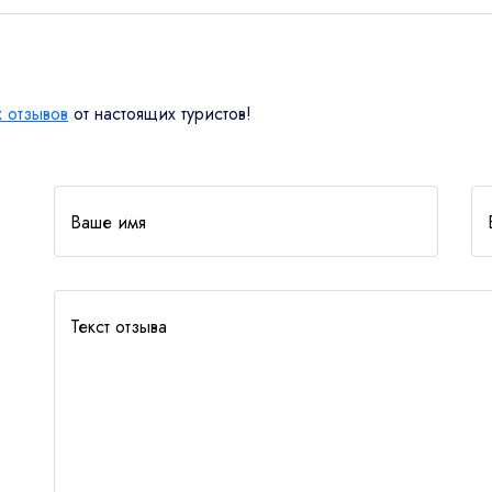
лый
2
 отзывов
от настоящих туристов!
 код страны) / Telegram / WhatsApp
1
ет
Ваше имя
Забронировать
Текст отзыва