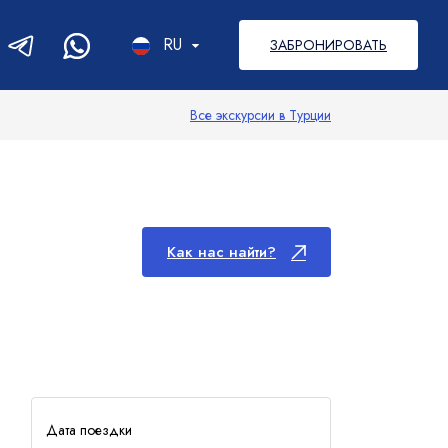
RU
ЗАБРОНИРОВАТЬ
RU
Все экскурсии в Турции
EN
DE
PL
Как нас найти?
Дата поездки
Рафтинг
Каньоны