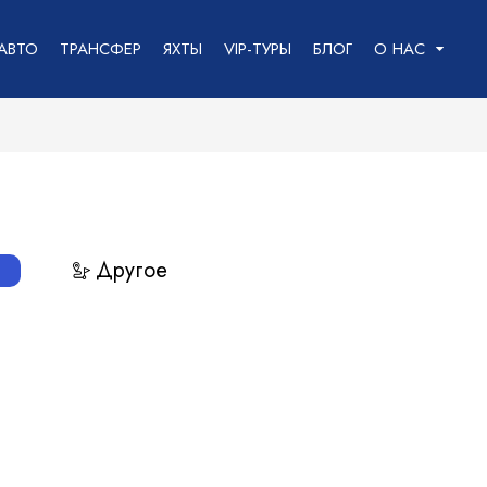
АВТО
ТРАНСФЕР
ЯХТЫ
VIP-ТУРЫ
БЛОГ
О НАС
ИИ
кирова
Другое
лы, Махмутлар
2
урсий:
парк
Морская прогулка
Рыбалка
Дайвинг