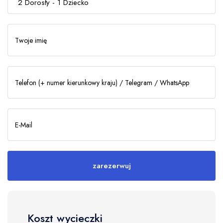
zarezerwuj
2
Dorosły -
1
Dziecko
Twoje imię
Dorosły
2
Telefon (+ numer kierunkowy kraju) / Telegram / WhatsApp
Dziecko
1
0 - 17 лет
E-Mail
zarezerwuj
Koszt wycieczki