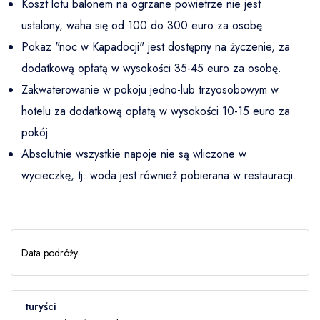
Koszt lotu balonem na ogrzane powietrze nie jest
Data podróży
ustalony, waha się od 100 do 300 euro za osobę.
Pokaz "noc w Kapadocji" jest dostępny na życzenie, za
dodatkową opłatą w wysokości 35-45 euro za osobę.
turyści
2
Dorosły -
1
Dziecko
Zakwaterowanie w pokoju jedno-lub trzyosobowym w
hotelu za dodatkową opłatą w wysokości 10-15 euro za
pokój
Twoje imię
Absolutnie wszystkie napoje nie są wliczone w
Dorosły
2
wycieczkę, tj. woda jest również pobierana w restauracji.
Telefon (+ numer kierunkowy kraju) / Telegram / WhatsApp
Dziecko
1
0 - 17 лет
Data podróży
E-Mail
turyści