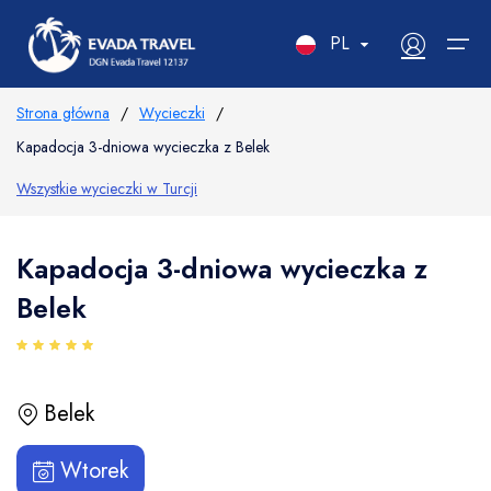
PL
RU
Strona główna
/
Wycieczki
/
Kapadocja 3-dniowa wycieczka z Belek
EN
Wycieczki
DE
Wszystkie wycieczki w Turcji
O agencji
Wypożyczalnia
PL
Opinie
Kapadocja 3-dniowa wycieczka z
Transfer
Kontakt
Belek
Jachty
Zasady rezerwacji
мутлар
VIP Wycieczki
2
Belek
Blog
сий:
Wtorek
рк
Морская прогулка
Рыбалка
Дайвинг
O nas