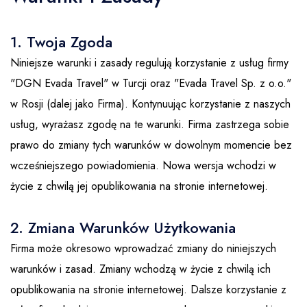
1
На лошадях
Памуккале
Каппадокия
Ст
1. Twoja Zgoda
Niniejsze warunki i zasady regulują korzystanie z usług firmy
и др.
"DGN Evada Travel" w Turcji oraz "Evada Travel Sp. z o.o."
w Rosji (dalej jako Firma). Kontynuując korzystanie z naszych
usług, wyrażasz zgodę na te warunki. Firma zastrzega sobie
prawo do zmiany tych warunków w dowolnym momencie bez
wcześniejszego powiadomienia. Nowa wersja wchodzi w
życie z chwilą jej opublikowania na stronie internetowej.
Отправить
2. Zmiana Warunków Użytkowania
Firma może okresowo wprowadzać zmiany do niniejszych
warunków i zasad. Zmiany wchodzą w życie z chwilą ich
opublikowania na stronie internetowej. Dalsze korzystanie z