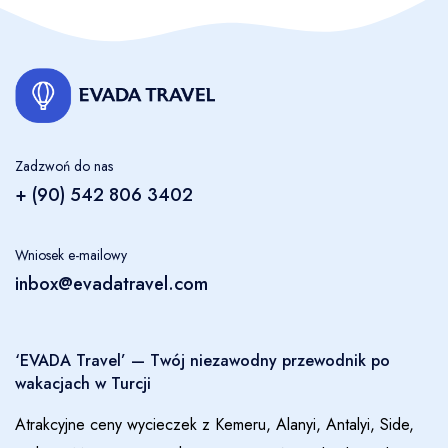
Отправить заявку
Data podróży
turyści
Zadzwoń do nas
2
Dorosły -
1
Dziecko
+ (90) 542 806 3402
Wniosek e-mailowy
Twoje imię
inbox@evadatravel.com
Dorosły
2
Telefon (+ numer kierunkowy kraju) / Telegram / WhatsApp
‘EVADA Travel’ — Twój niezawodny przewodnik po
Dziecko
1
wakacjach w Turcji
0 - 17 лет
Atrakcyjne ceny wycieczek z Kemeru, Alanyi, Antalyi, Side,
E-Mail