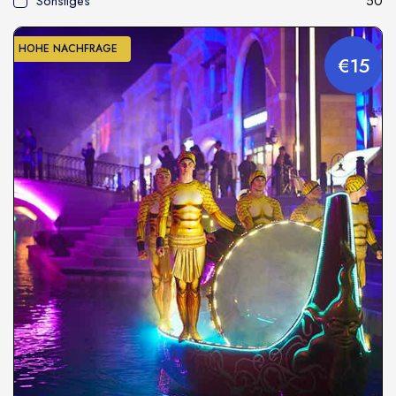
Sonstiges
50
HOHE NACHFRAGE
€15