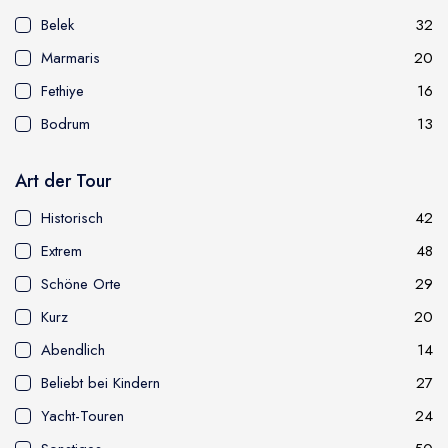
1
На лошадях
Памуккале
Каппадокия
Ст
Belek
32
Marmaris
20
Fethiye
16
и др.
Bodrum
13
Art der Tour
Historisch
42
Extrem
48
Schöne Orte
29
Отправить
Kurz
20
Abendlich
14
Beliebt bei Kindern
27
Yacht-Touren
24