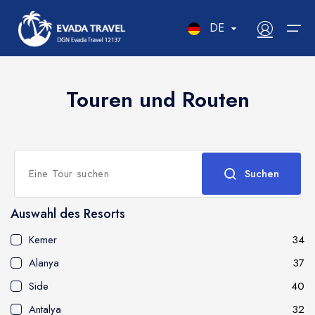
DE
RU
Touren und Routen
EN
Ausflüge
DE
Über die Agentur
Autovermietung
PL
Bewertungen
Transfer
Suchen
Kontakte
Yachten
Buchungsregeln
мутлар
Auswahl des Resorts
VIP-Touren
Kemer
34
2
Alanya
37
Blog
Side
40
сий:
Antalya
32
рк
Морская прогулка
Рыбалка
Дайвинг
Über uns