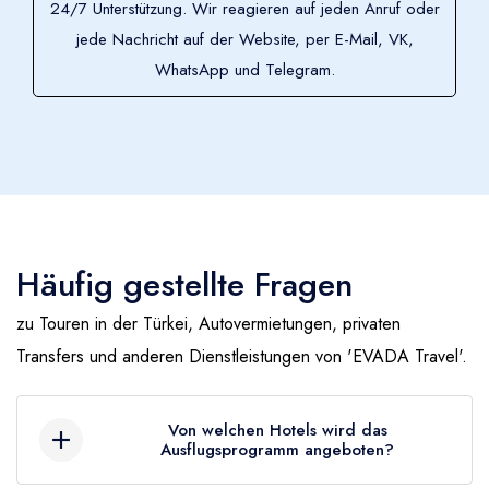
24/7 Unterstützung. Wir reagieren auf jeden Anruf oder
Отправить заявку
jede Nachricht auf der Website, per E-Mail, VK,
WhatsApp und Telegram.
Reisedatum
Touristen
2
Erwachsen -
1
Kind
Häufig gestellte Fragen
Ihr Name
Erwachsen
2
zu Touren in der Türkei, Autovermietungen, privaten
Transfers und anderen Dienstleistungen von 'EVADA Travel'.
Telefon (+ Landesvorwahl) / Telegram / WhatsApp
Kind
1
0 - 17 лет
Von welchen Hotels wird das
Ausflugsprogramm angeboten?
E-Mail