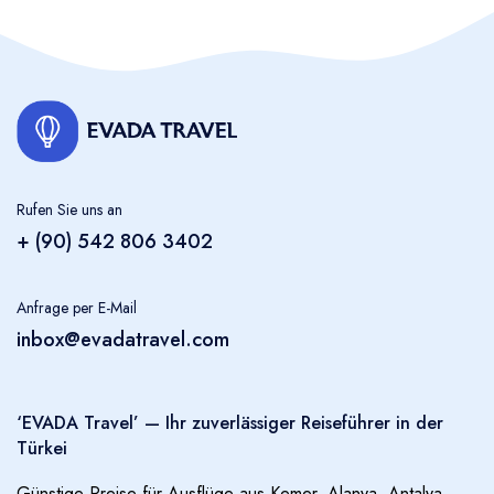
Reiseführer organisieren oder Ihnen eine
Yachtkreuzfahrt entlang der Mittelmeerküste mit
Besuchen von abgelegenen Stränden und
Buchten anbieten.
Rufen Sie uns an
+ (90) 542 806 3402
Anfrage per E-Mail
inbox@evadatravel.com
‘EVADA Travel’ — Ihr zuverlässiger Reiseführer in der
Türkei
Günstige Preise für Ausflüge aus Kemer, Alanya, Antalya,