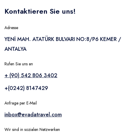
1
На лошадях
Памуккале
Каппадокия
Ст
Kontaktieren Sie uns!
Adresse
и др.
YENİ MAH. ATATÜRK BULVARI NO:8/P6 KEMER /
ANTALYA
Rufen Sie uns an
+ (90) 542 806 3402
+(0242) 8147429
Отправить
Anfrage per E-Mail
inbox@evadatravel.com
Wir sind in sozialen Netzwerken